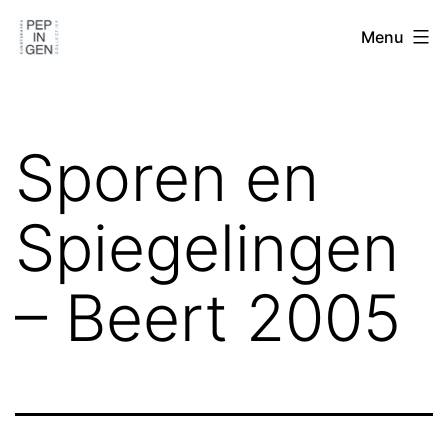
Spring
Pep-
Menu
naar
In-
de
Gen
inhoud
Sporen en
Spiegelingen
– Beert 2005